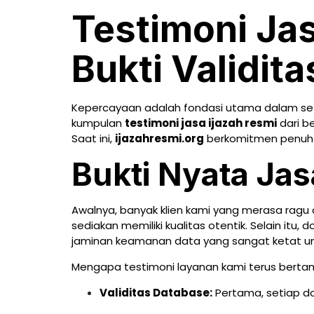
Testimoni Ja
Bukti Validit
Kepercayaan adalah fondasi utama dalam seti
kumpulan
testimoni jasa ijazah resmi
dari be
Saat ini,
ijazahresmi.org
berkomitmen penuh un
Bukti Nyata Jas
Awalnya, banyak klien kami yang merasa ragu
sediakan memiliki kualitas otentik. Selain it
jaminan keamanan data yang sangat ketat u
Mengapa testimoni layanan kami terus berta
Validitas Database:
Pertama, setiap do