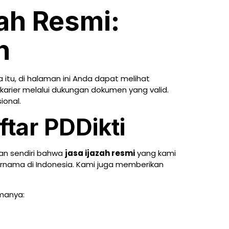
ah Resmi:
n
itu, di halaman ini Anda dapat melihat
 karier melalui dukungan dokumen yang valid.
ional.
ftar PDDikti
an sendiri bahwa
jasa ijazah resmi
yang kami
ternama di Indonesia. Kami juga memberikan
manya: