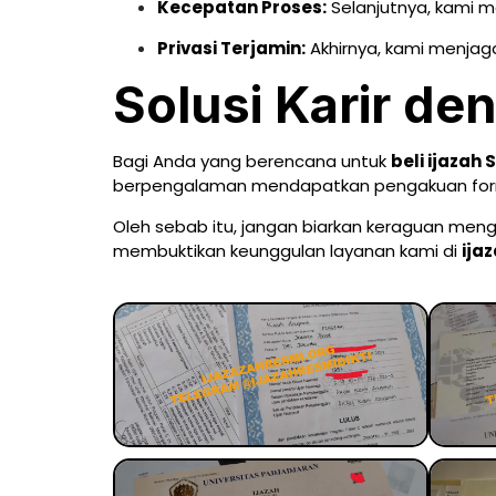
Kecepatan Proses:
Selanjutnya, kami 
Privasi Terjamin:
Akhirnya, kami menjaga
Solusi Karir de
Bagi Anda yang berencana untuk
beli ijazah S
berpengalaman mendapatkan pengakuan formal s
Oleh sebab itu, jangan biarkan keraguan men
membuktikan keunggulan layanan kami di
ija