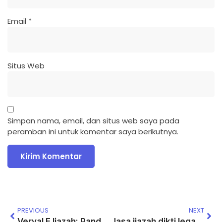
Email
*
Situs Web
Simpan nama, email, dan situs web saya pada
peramban ini untuk komentar saya berikutnya.
PREVIOUS
NEXT
Verval E Ijazah: Panduan Lengkap dan Solusi Masalah
Jasa ijazah dikti legal 2026 dari universitas mitra resmi