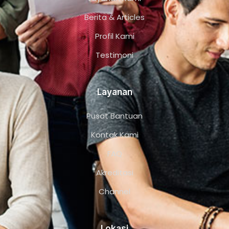
Berita & Articles
Profil Kami
Testimoni
Layanan
Pusat Bantuan
Kontak Kami
FAQ
Akreditasi
Channel
Lokasi