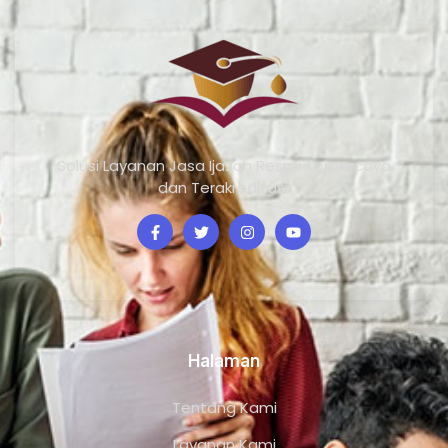
Solusi Layanan Jasa Ijazah Resmi Terpercaya
dan Terakreditasi.
Halaman
Tentang Kami
Layanan Kami