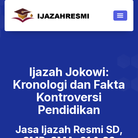
JASA IJAZAH
JASA IJAZAH PAKET
TENTANG KAMI
Jasa Ijazah Resmi
Ijazah Jokowi:
Kronologi dan Fakta
Kontroversi
Pendidikan
Jasa Ijazah Resmi SD,