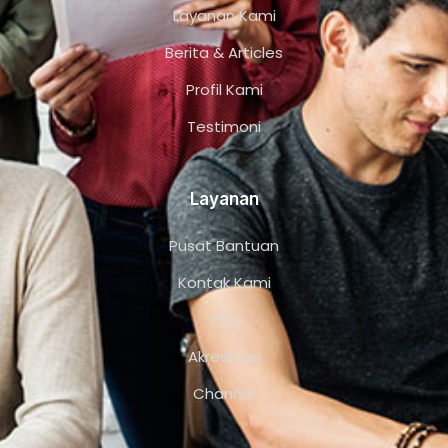
Layanan Kami
Berita & Articles
Profil Kami
Testimoni
Layanan
Pusat Bantuan
Kontak Kami
FAQ
Akreditasi
Channel