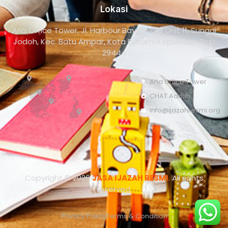
Lokasi
Aria Office Tower, Jl. Harbour Bay Level 7 Unit 11, Sungai
Jodoh, Kec. Batu Ampar, Kota Batam, Kepulauan Riau
29444
Aria Office Tower
CHAT Admin
info@ijazahresmi.org
Copyright © 2026
JASA IJAZAH RESMI
.
All rights
reserved.
Privacy Policy
Terms & Condition