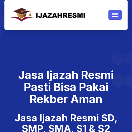
JASA IJAZAH
JASA IJAZAH PAKET
TENTANG KAMI
Jasa Ijazah Resmi
Jasa Ijazah Resmi
Pasti Bisa Pakai
Rekber Aman
Jasa Ijazah Resmi SD,
SMP, SMA, S1 & S2