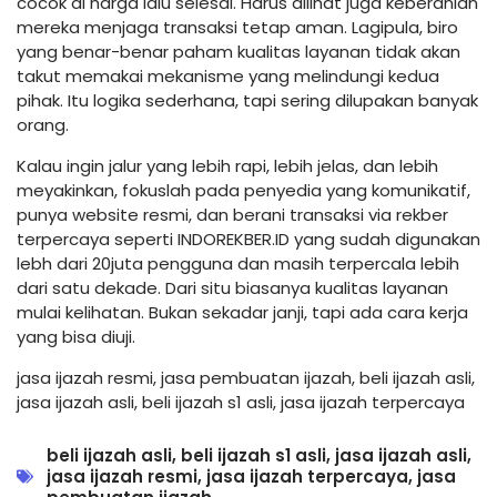
cocok di harga lalu selesai. Harus dilihat juga keberanian
mereka menjaga transaksi tetap aman. Lagipula, biro
yang benar-benar paham kualitas layanan tidak akan
takut memakai mekanisme yang melindungi kedua
pihak. Itu logika sederhana, tapi sering dilupakan banyak
orang.
Kalau ingin jalur yang lebih rapi, lebih jelas, dan lebih
meyakinkan, fokuslah pada penyedia yang komunikatif,
punya website resmi, dan berani transaksi via rekber
terpercaya seperti INDOREKBER.ID yang sudah digunakan
lebh dari 20juta pengguna dan masih terpercala lebih
dari satu dekade. Dari situ biasanya kualitas layanan
mulai kelihatan. Bukan sekadar janji, tapi ada cara kerja
yang bisa diuji.
jasa ijazah resmi, jasa pembuatan ijazah, beli ijazah asli,
jasa ijazah asli, beli ijazah s1 asli, jasa ijazah terpercaya
beli ijazah asli
,
beli ijazah s1 asli
,
jasa ijazah asli
,
jasa ijazah resmi
,
jasa ijazah terpercaya
,
jasa