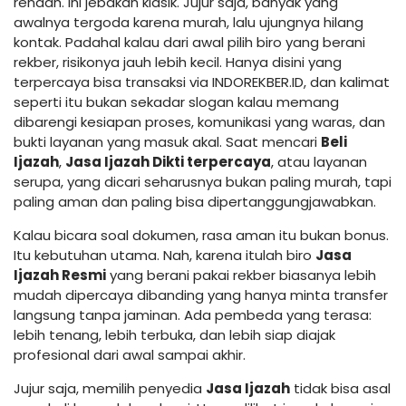
rendah. Ini jebakan klasik. Jujur saja, banyak yang
awalnya tergoda karena murah, lalu ujungnya hilang
kontak. Padahal kalau dari awal pilih biro yang berani
rekber, risikonya jauh lebih kecil. Hanya disini yang
terpercaya bisa transaksi via INDOREKBER.ID, dan kalimat
seperti itu bukan sekadar slogan kalau memang
dibarengi kesiapan proses, komunikasi yang waras, dan
bukti layanan yang masuk akal. Saat mencari
Beli
Ijazah
,
Jasa Ijazah Dikti terpercaya
, atau layanan
serupa, yang dicari seharusnya bukan paling murah, tapi
paling aman dan paling bisa dipertanggungjawabkan.
Kalau bicara soal dokumen, rasa aman itu bukan bonus.
Itu kebutuhan utama. Nah, karena itulah biro
Jasa
Ijazah Resmi
yang berani pakai rekber biasanya lebih
mudah dipercaya dibanding yang hanya minta transfer
langsung tanpa jaminan. Ada pembeda yang terasa:
lebih tenang, lebih terbuka, dan lebih siap diajak
profesional dari awal sampai akhir.
Jujur saja, memilih penyedia
Jasa Ijazah
tidak bisa asal