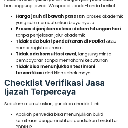
bertanggung jawab. Waspadai tanda-tanda berikut:
Harga jauh di bawah pasaran
, proses akademik
yang sah membutuhkan biaya nyata
Proses dijanjikan selesai dalam hitungan hari
tanpa penjelasan jalur akademik
Tidak ada bukti pendaftaran di PDDikti
atau
nomor registrasi resmi
Tidak ada konsultasi awal
, langsung minta
pembayaran tanpa memahami kebutuhan
Tidak bisa menunjukkan testimoni
terverifikasi
dari klien sebelumnya
Checklist Verifikasi Jasa
Ijazah Terpercaya
Sebelum memutuskan, gunakan checklist ini:
Apakah penyedia bisa menunjukkan bukti
kemitraan dengan institusi pendidikan terdaftar
PDDikti?