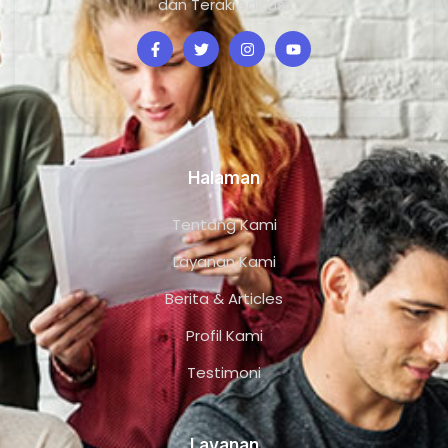
dan Terakreditasi.
Halaman
Tentang Kami
Layanan Kami
Berita & Articles
Profil Kami
Testimoni
Layanan