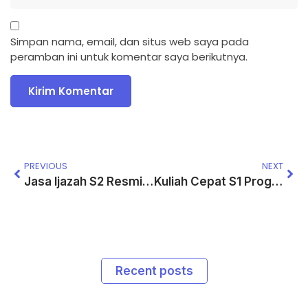
Simpan nama, email, dan situs web saya pada
peramban ini untuk komentar saya berikutnya.
PREVIOUS
NEXT
Jasa Ijazah S2 Resmi Legal: Proses Terdaftar PDDikti
Kuliah Cepat S1 Program Studi Resmi Diakui Pemerintah
Recent posts