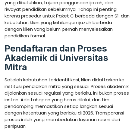
yang dibutuhkan, tujuan penggunaan ijazah, dan
riwayat pendidikan sebelumnya. Tahap ini penting
karena prosedur untuk Paket C berbeda dengan S1, dan
kebutuhan klien yang kehilangan ijazah berbeda
dengan klien yang belum pernah menyelesaikan
pendidikan formal.
Pendaftaran dan Proses
Akademik di Universitas
Mitra
Setelah kebutuhan teridentifikasi, klien didaftarkan ke
institusi pendidikan mitra yang sesuai. Proses akademik
dijalankan sesuai regulasi yang berlaku, ini bukan proses
instan. Ada tahapan yang harus dilalui, dan tim
pendamping memastikan setiap langkah sesuai
dengan ketentuan yang berlaku di 2026. Transparansi
proses inilah yang membedakan layanan resmi dari
penipuan.