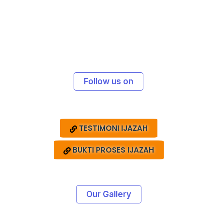
Follow us on
TESTIMONI IJAZAH
BUKTI PROSES IJAZAH
Our Gallery