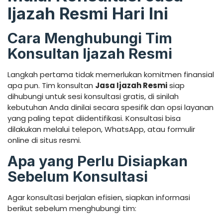
Ijazah Resmi Hari Ini
Cara Menghubungi Tim
Konsultan Ijazah Resmi
Langkah pertama tidak memerlukan komitmen finansial
apa pun. Tim konsultan
Jasa Ijazah Resmi
siap
dihubungi untuk sesi konsultasi gratis, di sinilah
kebutuhan Anda dinilai secara spesifik dan opsi layanan
yang paling tepat diidentifikasi. Konsultasi bisa
dilakukan melalui telepon, WhatsApp, atau formulir
online di situs resmi.
Apa yang Perlu Disiapkan
Sebelum Konsultasi
Agar konsultasi berjalan efisien, siapkan informasi
berikut sebelum menghubungi tim: