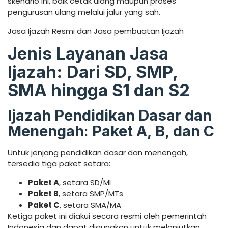
skenario ini, baik cetak ulang maupun proses
pengurusan ulang melalui jalur yang sah.
Jasa Ijazah Resmi dan Jasa pembuatan Ijazah
Jenis Layanan Jasa
Ijazah: Dari SD, SMP,
SMA hingga S1 dan S2
Ijazah Pendidikan Dasar dan
Menengah: Paket A, B, dan C
Untuk jenjang pendidikan dasar dan menengah,
tersedia tiga paket setara:
Paket A
, setara SD/MI
Paket B
, setara SMP/MTs
Paket C
, setara SMA/MA
Ketiga paket ini diakui secara resmi oleh pemerintah
Indonesia dan dapat digunakan untuk melanjutkan