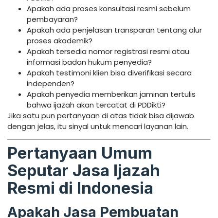
Apakah ada proses konsultasi resmi sebelum
pembayaran?
Apakah ada penjelasan transparan tentang alur
proses akademik?
Apakah tersedia nomor registrasi resmi atau
informasi badan hukum penyedia?
Apakah testimoni klien bisa diverifikasi secara
independen?
Apakah penyedia memberikan jaminan tertulis
bahwa ijazah akan tercatat di PDDikti?
Jika satu pun pertanyaan di atas tidak bisa dijawab
dengan jelas, itu sinyal untuk mencari layanan lain.
Pertanyaan Umum
Seputar Jasa Ijazah
Resmi di Indonesia
Apakah Jasa Pembuatan