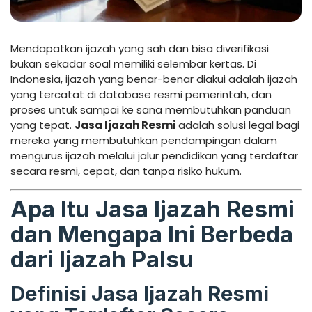
Mendapatkan ijazah yang sah dan bisa diverifikasi
bukan sekadar soal memiliki selembar kertas. Di
Indonesia, ijazah yang benar-benar diakui adalah ijazah
yang tercatat di database resmi pemerintah, dan
proses untuk sampai ke sana membutuhkan panduan
yang tepat.
Jasa Ijazah Resmi
adalah solusi legal bagi
mereka yang membutuhkan pendampingan dalam
mengurus ijazah melalui jalur pendidikan yang terdaftar
secara resmi, cepat, dan tanpa risiko hukum.
Apa Itu Jasa Ijazah Resmi
dan Mengapa Ini Berbeda
dari Ijazah Palsu
Definisi Jasa Ijazah Resmi