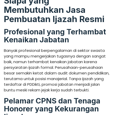
Siapa yang
Membutuhkan Jasa
Pembuatan Ijazah Resmi
Profesional yang Terhambat
Kenaikan Jabatan
Banyak profesional berpengalaman di sektor swasta
yang mampu mengerjakan tugasnya dengan sangat
baik, namun terhambat kenaikan jabatan karena
persyaratan ijazah formal. Perusahaan-perusahaan
besar semakin ketat dalam audit dokumen pendidikan,
terutama untuk posisi manajerial. Tanpa ijazah yang
terdaftar di PDDikti, promosi jabatan menjadi jalan
buntu meski rekam jejak kerja sudah terbukti.
Pelamar CPNS dan Tenaga
Honorer yang Kekurangan