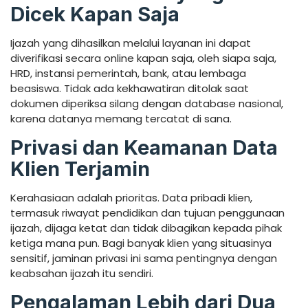
Dicek Kapan Saja
Ijazah yang dihasilkan melalui layanan ini dapat
diverifikasi secara online kapan saja, oleh siapa saja,
HRD, instansi pemerintah, bank, atau lembaga
beasiswa. Tidak ada kekhawatiran ditolak saat
dokumen diperiksa silang dengan database nasional,
karena datanya memang tercatat di sana.
Privasi dan Keamanan Data
Klien Terjamin
Kerahasiaan adalah prioritas. Data pribadi klien,
termasuk riwayat pendidikan dan tujuan penggunaan
ijazah, dijaga ketat dan tidak dibagikan kepada pihak
ketiga mana pun. Bagi banyak klien yang situasinya
sensitif, jaminan privasi ini sama pentingnya dengan
keabsahan ijazah itu sendiri.
Pengalaman Lebih dari Dua