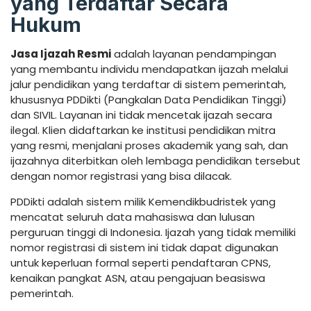
yang Terdaftar Secara
Hukum
Jasa Ijazah Resmi
adalah layanan pendampingan
yang membantu individu mendapatkan ijazah melalui
jalur pendidikan yang terdaftar di sistem pemerintah,
khususnya PDDikti (Pangkalan Data Pendidikan Tinggi)
dan SIVIL. Layanan ini tidak mencetak ijazah secara
ilegal. Klien didaftarkan ke institusi pendidikan mitra
yang resmi, menjalani proses akademik yang sah, dan
ijazahnya diterbitkan oleh lembaga pendidikan tersebut
dengan nomor registrasi yang bisa dilacak.
PDDikti adalah sistem milik Kemendikbudristek yang
mencatat seluruh data mahasiswa dan lulusan
perguruan tinggi di Indonesia. Ijazah yang tidak memiliki
nomor registrasi di sistem ini tidak dapat digunakan
untuk keperluan formal seperti pendaftaran CPNS,
kenaikan pangkat ASN, atau pengajuan beasiswa
pemerintah.