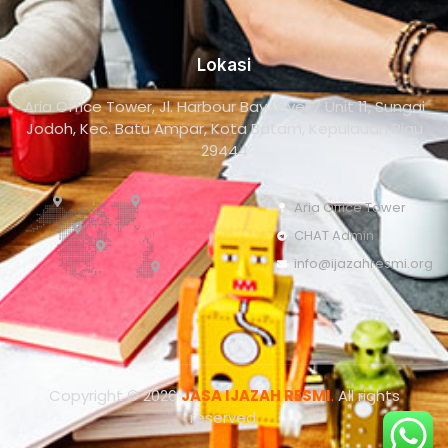
Lokasi
Aria Office Tower, Jl. Harbour Bay Level 7 Unit 11, Sungai
Jodoh, Kec. Batu Ampar, Kota Batam, Kepulauan Riau
29444
Aria Office Tower
CHAT Admin
info@ijazahresmi.org
Copyright © 2026
JASA IJAZAH RESMI
.
All rights
reserved.