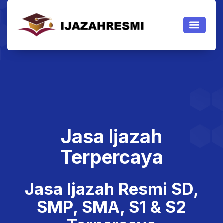
JASA IJAZAH
JASA IJAZAH PAKET
TENTANG KAMI
Jasa Ijazah Resmi
Jasa Ijazah
Terpercaya
Jasa Ijazah Resmi SD,
SMP, SMA, S1 & S2