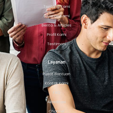
Tentang Kami
Layanan Kami
Berita & Articles
Profil Kami
Testimoni
Layanan
Pusat Bantuan
Kontak Kami
FAQ
Akreditasi
Channel