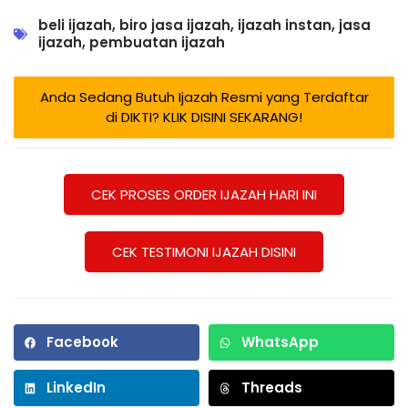
beli ijazah
,
biro jasa ijazah
,
ijazah instan
,
jasa
ijazah
,
pembuatan ijazah
Anda Sedang Butuh Ijazah Resmi yang Terdaftar
di DIKTI? KLIK DISINI SEKARANG!
CEK PROSES ORDER IJAZAH HARI INI
CEK TESTIMONI IJAZAH DISINI
Facebook
WhatsApp
LinkedIn
Threads