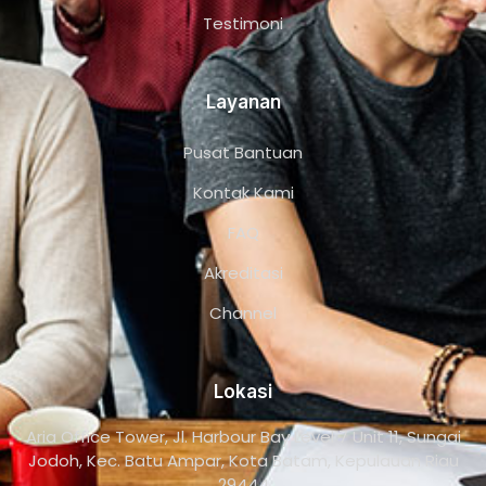
Testimoni
Layanan
Pusat Bantuan
Kontak Kami
FAQ
Akreditasi
Channel
Lokasi
Aria Office Tower, Jl. Harbour Bay Level 7 Unit 11, Sungai
Jodoh, Kec. Batu Ampar, Kota Batam, Kepulauan Riau
29444