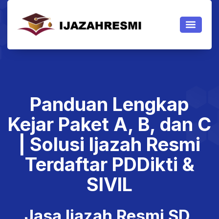
JASA IJAZAH
JASA IJAZAH PAKET
TENTANG KAMI
Jasa Ijazah Resmi
Panduan Lengkap
Kejar Paket A, B, dan C
| Solusi Ijazah Resmi
Terdaftar PDDikti &
SIVIL
Jasa Ijazah Resmi SD,