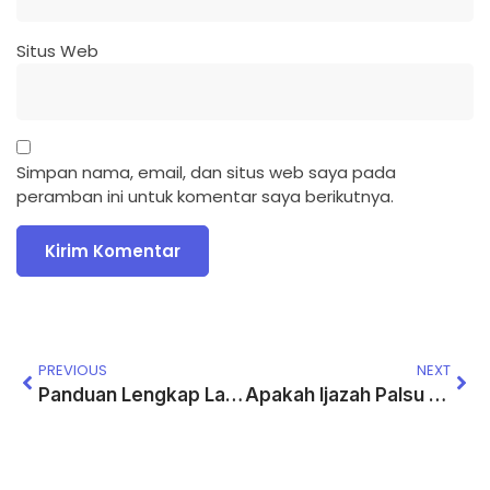
Situs Web
Simpan nama, email, dan situs web saya pada
peramban ini untuk komentar saya berikutnya.
PREVIOUS
NEXT
Panduan Lengkap Layanan Dokumen Jasa Ijazah
Apakah Ijazah Palsu Bisa Diketahui saat Melamar Kerja? Ini Fakta dan Cara Cek Keasliannya