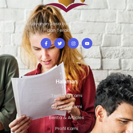
Solusi Layanan Jasa Ijazah Resmi Terpercaya
dan Terakreditasi.
Halaman
Tentang Kami
Layanan Kami
Berita & Articles
Profil Kami