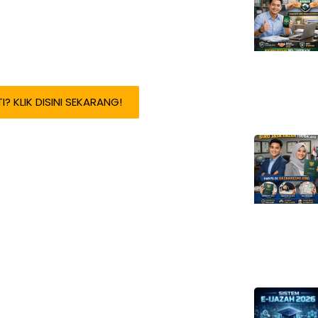
? KLIK DISINI SEKARANG!