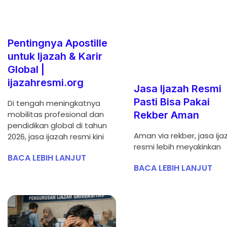
Pentingnya Apostille
untuk Ijazah & Karir
Global |
ijazahresmi.org
Jasa Ijazah Resmi
Pasti Bisa Pakai
Di tengah meningkatnya
Rekber Aman
mobilitas profesional dan
pendidikan global di tahun
Aman via rekber, jasa ija
2026, jasa ijazah resmi kini
resmi lebih meyakinkan
BACA LEBIH LANJUT
BACA LEBIH LANJUT