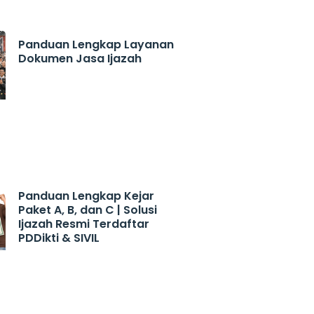
Panduan Lengkap Layanan
Dokumen Jasa Ijazah
Panduan Lengkap Kejar
Paket A, B, dan C | Solusi
Ijazah Resmi Terdaftar
PDDikti & SIVIL