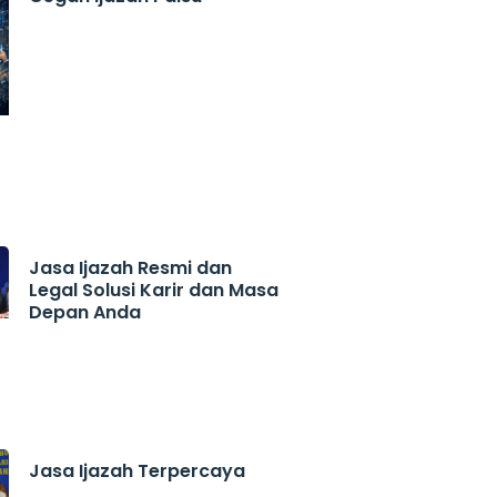
Jasa Ijazah Resmi dan
Legal Solusi Karir dan Masa
Depan Anda
Jasa Ijazah Terpercaya