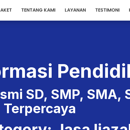
PAKET
TENTANG KAMI
LAYANAN
TESTIMONI
asa Ijazah Res
ormasi Pendid
esmi SD, SMP, SMA, 
Terpercaya
tegory: Jasa Ijaza