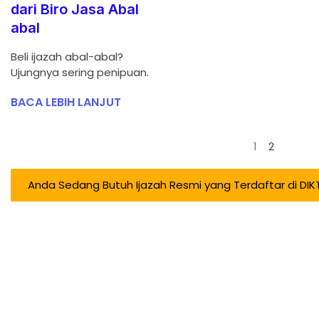
dari Biro Jasa Abal
abal
Beli ijazah abal-abal?
Ujungnya sering penipuan.
BACA LEBIH LANJUT
1
2
Anda Sedang Butuh Ijazah Resmi yang Terdaftar di DIKTI