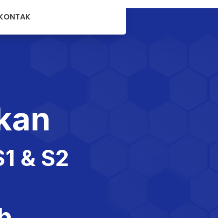
KONTAK
mi
ikan
S1 & S2
h