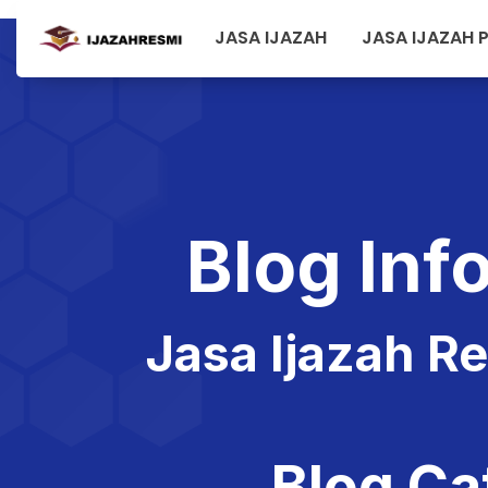
JASA IJAZAH
JASA IJAZAH 
J
Blog Inf
Jasa Ijazah R
Blog Ca