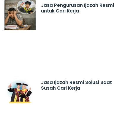
Jasa Pengurusan Ijazah Resmi
untuk Cari Kerja
Jasa Ijazah Resmi Solusi Saat
Susah Cari Kerja