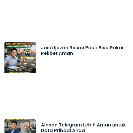
Jasa Ijazah Resmi Pasti Bisa Pakai
Rekber Aman
Alasan Telegram Lebih Aman untuk
Data Pribadi Anda