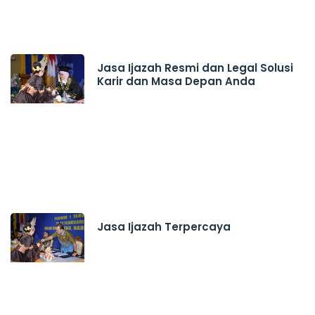
Jasa Ijazah Resmi dan Legal Solusi
Karir dan Masa Depan Anda
Jasa Ijazah Terpercaya