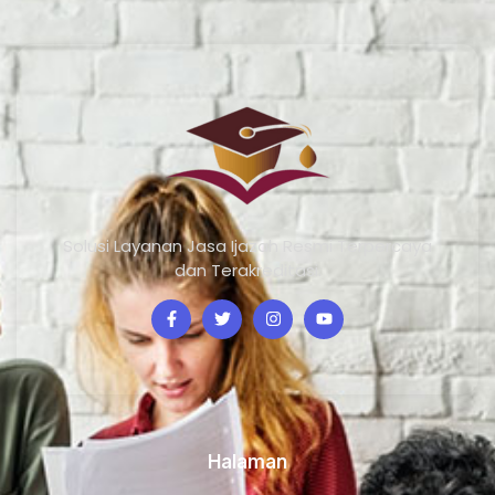
Solusi Layanan Jasa Ijazah Resmi Terpercaya
dan Terakreditasi.
Halaman