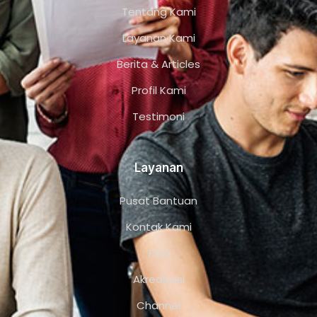
Tentang Kami
Layanan Kami
Berita & Articles
Profil Kami
Testimoni
Layanan
Pusat Bantuan
Kontak Kami
FAQ
Akreditasi
Channel