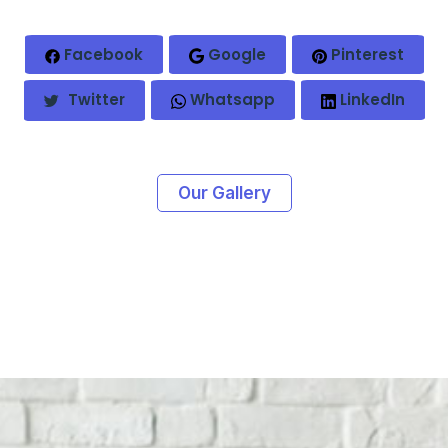
Facebook
Google
Pinterest
Twitter
Whatsapp
LinkedIn
Our Gallery