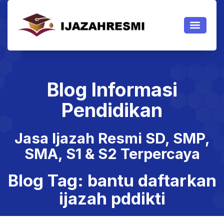
JASA IJAZAH
JASA IJAZAH PAKET
TENTANG KAMI
Jasa Ijazah Resmi
Blog Informasi
Pendidikan
Jasa Ijazah Resmi SD, SMP,
SMA, S1 & S2 Terpercaya
Blog Tag: bantu daftarkan
ijazah pddikti