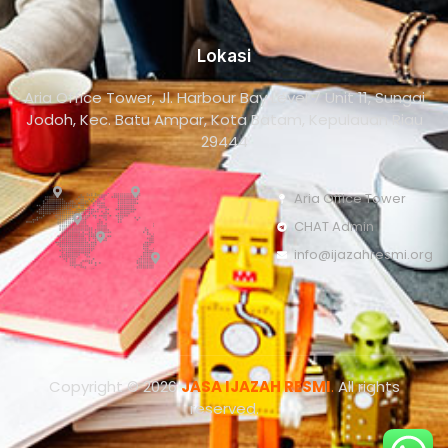
Lokasi
Aria Office Tower, Jl. Harbour Bay Level 7 Unit 11, Sungai
Jodoh, Kec. Batu Ampar, Kota Batam, Kepulauan Riau
29444
Aria Office Tower
CHAT Admin
info@ijazahresmi.org
Copyright © 2026
JASA IJAZAH RESMI
.
All rights
reserved.