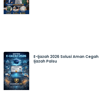
E-Ijazah 2026 Solusi Aman Cegah
Ijazah Palsu