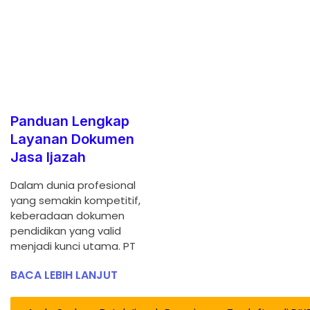
Panduan Lengkap
Layanan Dokumen
Jasa Ijazah
Dalam dunia profesional
yang semakin kompetitif,
keberadaan dokumen
pendidikan yang valid
menjadi kunci utama. PT
BACA LEBIH LANJUT