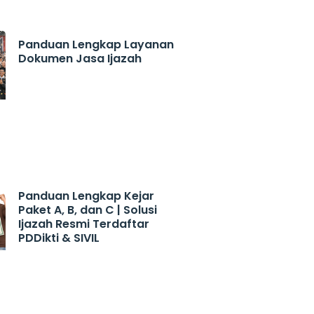
Panduan Lengkap Layanan
Dokumen Jasa Ijazah
Panduan Lengkap Kejar
Paket A, B, dan C | Solusi
Ijazah Resmi Terdaftar
PDDikti & SIVIL