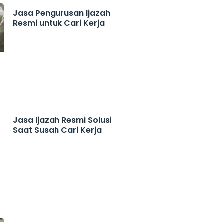
Jasa Pengurusan Ijazah
Resmi untuk Cari Kerja
Jasa Ijazah Resmi Solusi
Saat Susah Cari Kerja