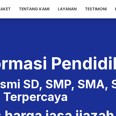
PAKET
TENTANG KAMI
LAYANAN
TESTIMONI
asa Ijazah Res
ormasi Pendid
esmi SD, SMP, SMA, 
Terpercaya
 harga jasa ijazah