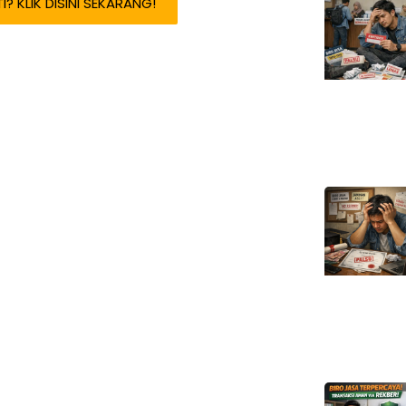
? KLIK DISINI SEKARANG!