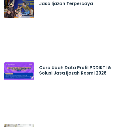
Jasa Ijazah Terpercaya
Cara Ubah Data Profil PDDIKTI &
Solusi Jasa Ijazah Resmi 2026