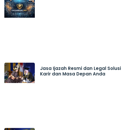
Jasa Ijazah Resmi dan Legal Solusi
Karir dan Masa Depan Anda