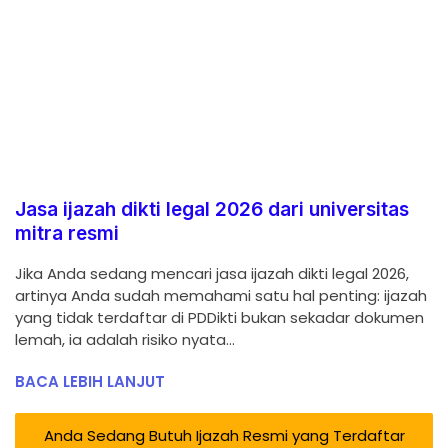
Jasa ijazah dikti legal 2026 dari universitas
mitra resmi
Jika Anda sedang mencari jasa ijazah dikti legal 2026,
artinya Anda sudah memahami satu hal penting: ijazah
yang tidak terdaftar di PDDikti bukan sekadar dokumen
lemah, ia adalah risiko nyata…
BACA LEBIH LANJUT
Anda Sedang Butuh Ijazah Resmi yang Terdaftar