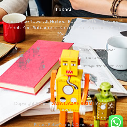
Lokasi
Aria Office Tower, Jl. Harbour Bay Level 7 Unit 11, Sungai
Jodoh, Kec. Batu Ampar, Kota Batam, Kepulauan Riau
29444
Aria Office Tower
CHAT Admin
info@ijazahresmi.org
Copyright © 2026
JASA IJAZAH RESMI
.
All rights
reserved.
Privacy Policy
Terms & Condition