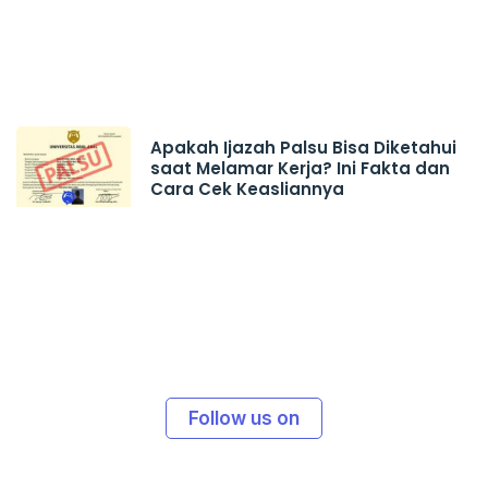
Apakah Ijazah Palsu Bisa Diketahui
saat Melamar Kerja? Ini Fakta dan
Cara Cek Keasliannya
Follow us on