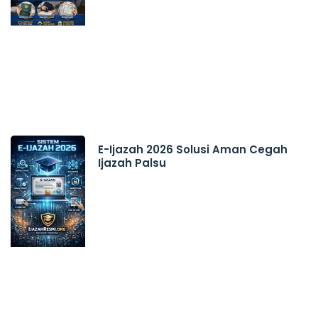
E-Ijazah 2026 Solusi Aman Cegah
Ijazah Palsu