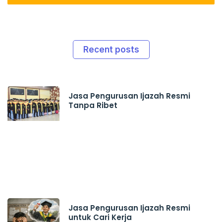
Recent posts
Jasa Pengurusan Ijazah Resmi
Tanpa Ribet
Jasa Pengurusan Ijazah Resmi
untuk Cari Kerja