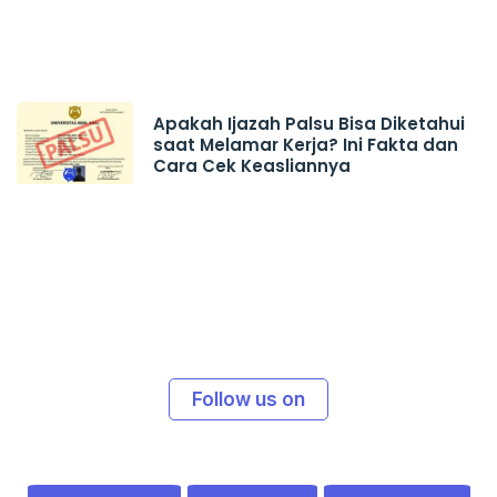
Apakah Ijazah Palsu Bisa Diketahui
saat Melamar Kerja? Ini Fakta dan
Cara Cek Keasliannya
Follow us on