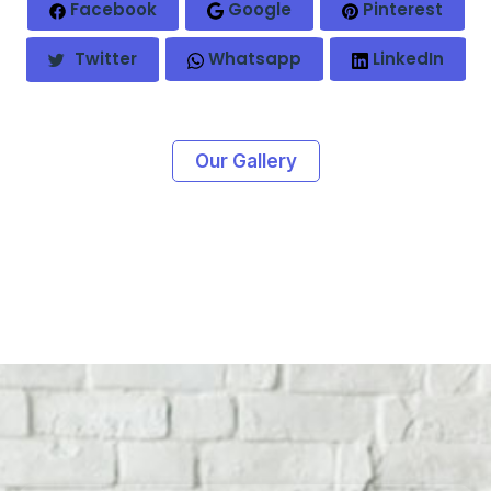
Facebook
Google
Pinterest
Twitter
Whatsapp
LinkedIn
Our Gallery