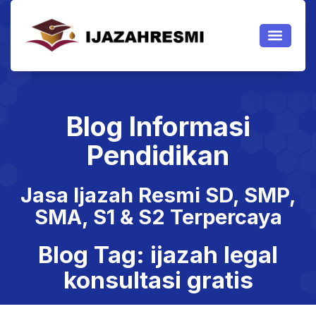
JASA IJAZAH
JASA IJAZAH PAKET
TENTANG KAMI
Jasa Ijazah Resmi
Blog Informasi
Pendidikan
Jasa Ijazah Resmi SD, SMP,
SMA, S1 & S2 Terpercaya
Blog Tag: ijazah legal
konsultasi gratis