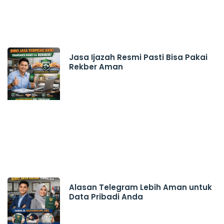
Jasa Ijazah Resmi Pasti Bisa Pakai
Rekber Aman
Alasan Telegram Lebih Aman untuk
Data Pribadi Anda