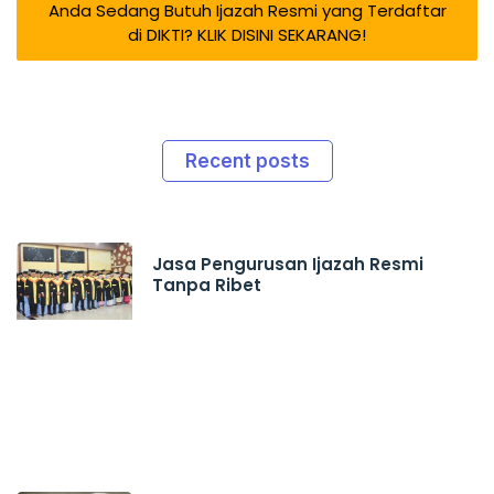
Anda Sedang Butuh Ijazah Resmi yang Terdaftar
di DIKTI? KLIK DISINI SEKARANG!
Recent posts
Jasa Pengurusan Ijazah Resmi
Tanpa Ribet