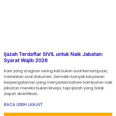
Ijazah Terdaftar SIVIL untuk Naik Jabatan:
Syarat Wajib 2026
Karir yang stagnan sering kali bukan soal kemampuan,
melainkan soal dokumen. Semakin banyak karyawan
berpengalaman yang menyadari bahwa hambatan naik
jabatan mereka bukan kinerja, tapi ijazah yang tidak
dapat diverifikasi…
BACA LEBIH LANJUT