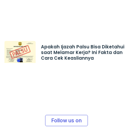
Apakah Ijazah Palsu Bisa Diketahui
saat Melamar Kerja? Ini Fakta dan
Cara Cek Keasliannya
Follow us on