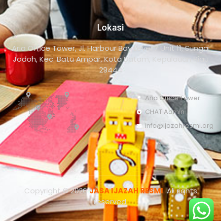
Lokasi
Aria Office Tower, Jl. Harbour Bay Level 7 Unit 11, Sungai
Jodoh, Kec. Batu Ampar, Kota Batam, Kepulauan Riau
29444
Aria Office Tower
CHAT Admin
info@ijazahresmi.org
Copyright © 2026
JASA IJAZAH RESMI
.
All rights
reserved.