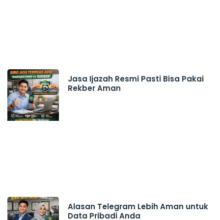
Jasa Ijazah Resmi Pasti Bisa Pakai
Rekber Aman
Alasan Telegram Lebih Aman untuk
Data Pribadi Anda