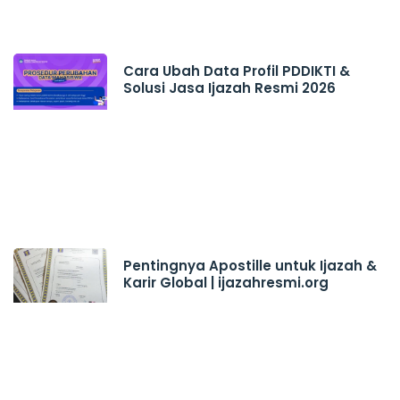
Cara Ubah Data Profil PDDIKTI &
Solusi Jasa Ijazah Resmi 2026
Pentingnya Apostille untuk Ijazah &
Karir Global | ijazahresmi.org