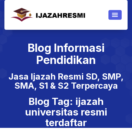
JASA IJAZAH
JASA IJAZAH PAKET
TENTANG KAMI
Jasa Ijazah Resmi
Blog Informasi
Pendidikan
Jasa Ijazah Resmi SD, SMP,
SMA, S1 & S2 Terpercaya
Blog Tag: ijazah
universitas resmi
terdaftar