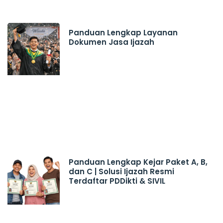
Panduan Lengkap Layanan
Dokumen Jasa Ijazah
Panduan Lengkap Kejar Paket A, B,
dan C | Solusi Ijazah Resmi
Terdaftar PDDikti & SIVIL