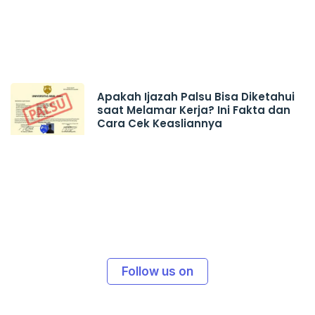
Apakah Ijazah Palsu Bisa Diketahui
saat Melamar Kerja? Ini Fakta dan
Cara Cek Keasliannya
Follow us on