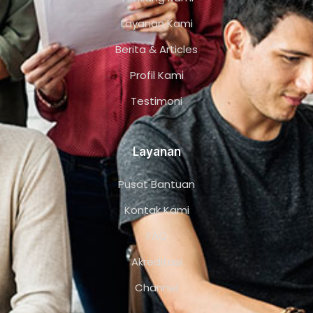
Layanan Kami
Berita & Articles
Profil Kami
Testimoni
Layanan
Pusat Bantuan
Kontak Kami
FAQ
Akreditasi
Channel