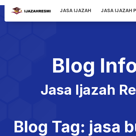
JASA IJAZAH
JASA IJAZAH 
J
Blog Inf
Jasa Ijazah R
Blog Tag: jasa 