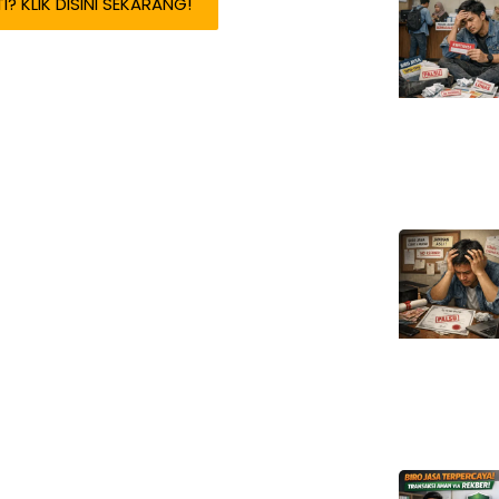
? KLIK DISINI SEKARANG!