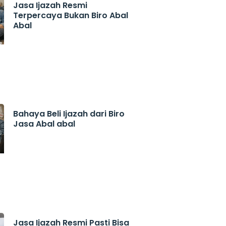
Jasa Ijazah Resmi
Terpercaya Bukan Biro Abal
Abal
Bahaya Beli Ijazah dari Biro
Jasa Abal abal
Jasa Ijazah Resmi Pasti Bisa