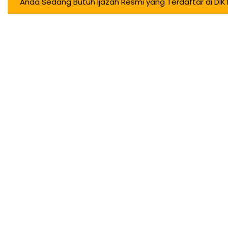
Anda Sedang Butuh Ijazah Resmi yang Terdaftar di DIKTI