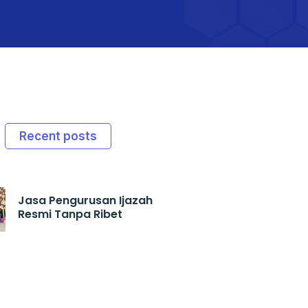
Recent posts
Jasa Pengurusan Ijazah
Resmi Tanpa Ribet