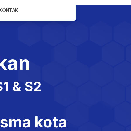
KONTAK
mi
ikan
S1 & S2
 sma kota