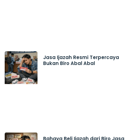
Jasa Ijazah Resmi Terpercaya
Bukan Biro Abal Abal
Bahaya Beli Ijazah dari Biro Jasa