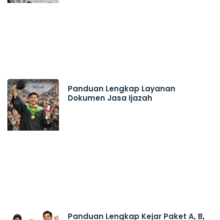
Panduan Lengkap Layanan
Dokumen Jasa Ijazah
Panduan Lengkap Kejar Paket A, B,