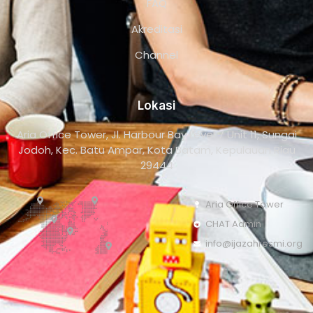
FAQ
Akreditasi
Channel
Lokasi
Aria Office Tower, Jl. Harbour Bay Level 7 Unit 11, Sungai
Jodoh, Kec. Batu Ampar, Kota Batam, Kepulauan Riau
29444
Aria Office Tower
CHAT Admin
info@ijazahresmi.org