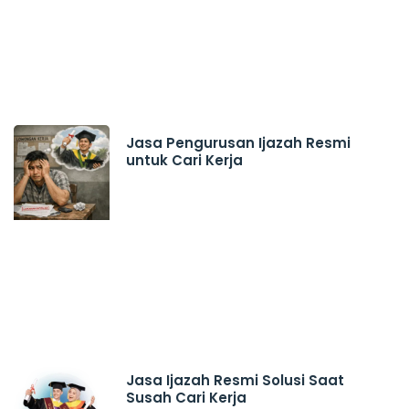
Jasa Pengurusan Ijazah Resmi
untuk Cari Kerja
Jasa Ijazah Resmi Solusi Saat
Susah Cari Kerja