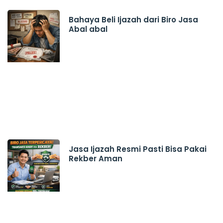
Bahaya Beli Ijazah dari Biro Jasa
Abal abal
Jasa Ijazah Resmi Pasti Bisa Pakai
Rekber Aman