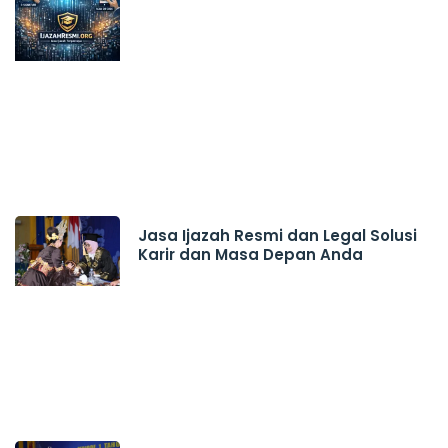
Jasa Ijazah Resmi dan Legal Solusi
Karir dan Masa Depan Anda