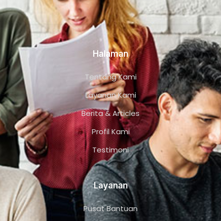
Halaman
Tentang Kami
Layanan Kami
Berita & Articles
Profil Kami
Testimoni
Layanan
Pusat Bantuan