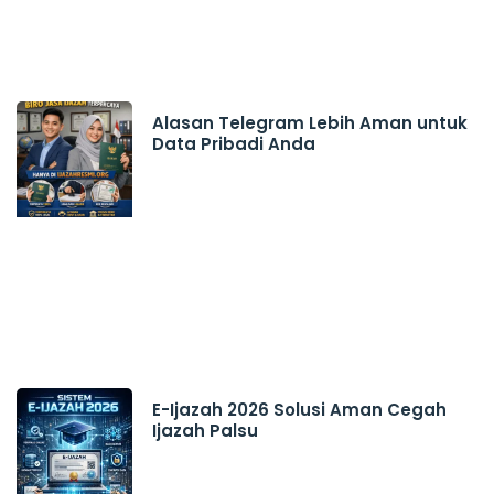
Alasan Telegram Lebih Aman untuk
Data Pribadi Anda
E-Ijazah 2026 Solusi Aman Cegah
Ijazah Palsu