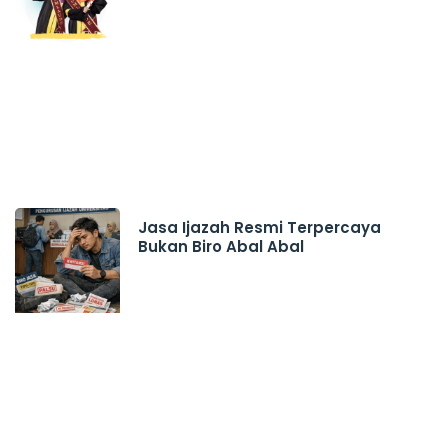
Jasa Ijazah Resmi Terpercaya
Bukan Biro Abal Abal