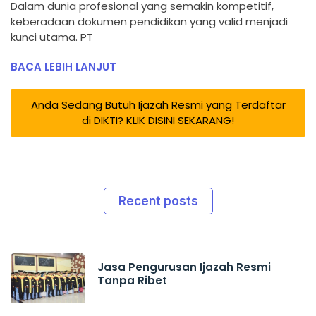
Dalam dunia profesional yang semakin kompetitif,
keberadaan dokumen pendidikan yang valid menjadi
kunci utama. PT
BACA LEBIH LANJUT
Anda Sedang Butuh Ijazah Resmi yang Terdaftar
di DIKTI? KLIK DISINI SEKARANG!
Recent posts
Jasa Pengurusan Ijazah Resmi
Tanpa Ribet