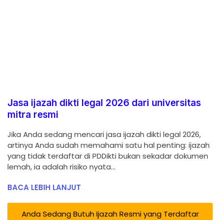
Jasa ijazah dikti legal 2026 dari universitas
mitra resmi
Jika Anda sedang mencari jasa ijazah dikti legal 2026,
artinya Anda sudah memahami satu hal penting: ijazah
yang tidak terdaftar di PDDikti bukan sekadar dokumen
lemah, ia adalah risiko nyata…
BACA LEBIH LANJUT
Anda Sedang Butuh Ijazah Resmi yang Terdaftar