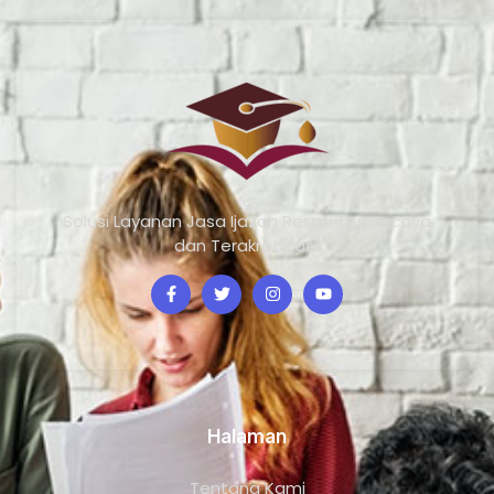
Solusi Layanan Jasa Ijazah Resmi Terpercaya
dan Terakreditasi.
Halaman
Tentang Kami