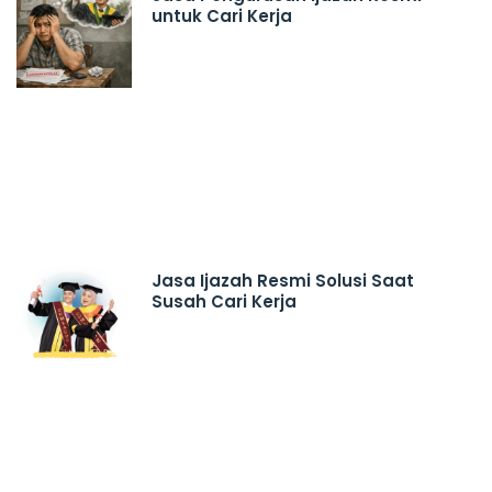
untuk Cari Kerja
Jasa Ijazah Resmi Solusi Saat
Susah Cari Kerja