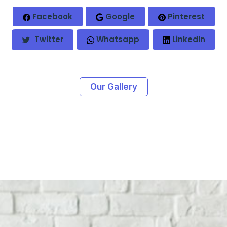
Facebook
Google
Pinterest
Twitter
Whatsapp
LinkedIn
Our Gallery