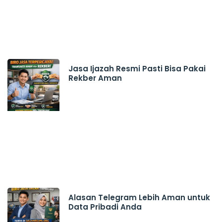
Jasa Ijazah Resmi Pasti Bisa Pakai
Rekber Aman
Alasan Telegram Lebih Aman untuk
Data Pribadi Anda