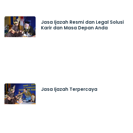
Jasa Ijazah Resmi dan Legal Solusi
Karir dan Masa Depan Anda
Jasa Ijazah Terpercaya