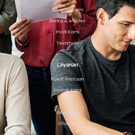
Layanan Kami
Berita & Articles
Profil Kami
Testimoni
Layanan
Pusat Bantuan
Kontak Kami
FAQ
Akreditasi
Channel