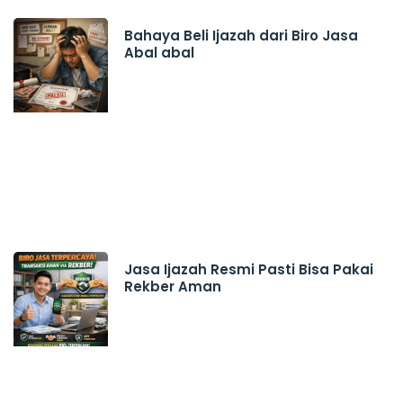
Bahaya Beli Ijazah dari Biro Jasa
Abal abal
Jasa Ijazah Resmi Pasti Bisa Pakai
Rekber Aman