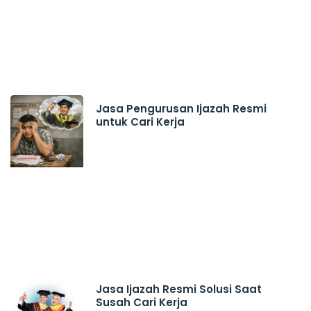
Jasa Pengurusan Ijazah Resmi
untuk Cari Kerja
Jasa Ijazah Resmi Solusi Saat
Susah Cari Kerja