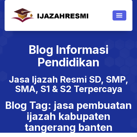
JASA IJAZAH
JASA IJAZAH PAKET
TENTANG KAMI
Jasa Ijazah Resmi
Blog Informasi
Pendidikan
Jasa Ijazah Resmi SD, SMP,
SMA, S1 & S2 Terpercaya
Blog Tag: jasa pembuatan
ijazah kabupaten
tangerang banten