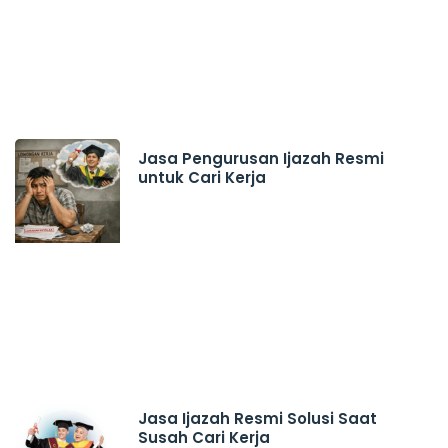
Jasa Pengurusan Ijazah Resmi
untuk Cari Kerja
Jasa Ijazah Resmi Solusi Saat
Susah Cari Kerja