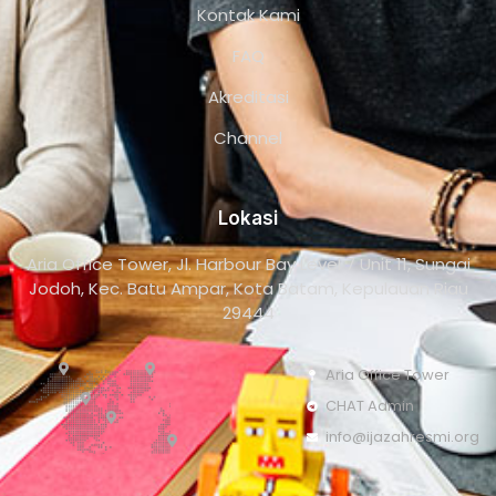
Kontak Kami
FAQ
Akreditasi
Channel
Lokasi
Aria Office Tower, Jl. Harbour Bay Level 7 Unit 11, Sungai
Jodoh, Kec. Batu Ampar, Kota Batam, Kepulauan Riau
29444
Aria Office Tower
CHAT Admin
info@ijazahresmi.org