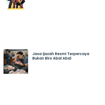
Jasa Ijazah Resmi Terpercaya
Bukan Biro Abal Abal