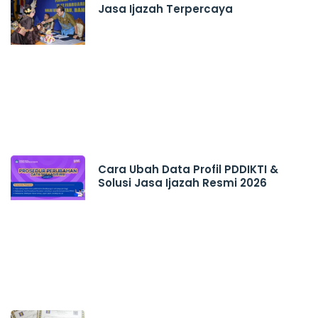
Jasa Ijazah Terpercaya
Cara Ubah Data Profil PDDIKTI &
Solusi Jasa Ijazah Resmi 2026