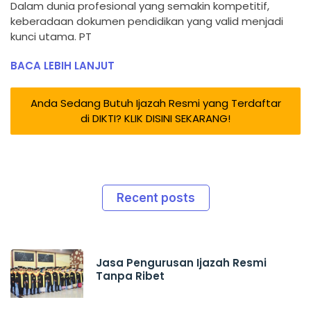
Dalam dunia profesional yang semakin kompetitif,
keberadaan dokumen pendidikan yang valid menjadi
kunci utama. PT
BACA LEBIH LANJUT
Anda Sedang Butuh Ijazah Resmi yang Terdaftar
di DIKTI? KLIK DISINI SEKARANG!
Recent posts
Jasa Pengurusan Ijazah Resmi
Tanpa Ribet