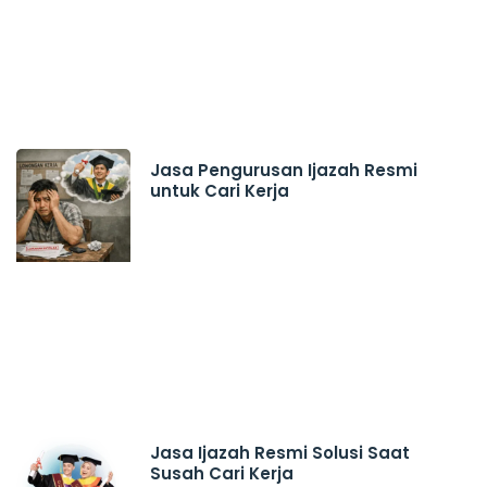
Jasa Pengurusan Ijazah Resmi
untuk Cari Kerja
Jasa Ijazah Resmi Solusi Saat
Susah Cari Kerja