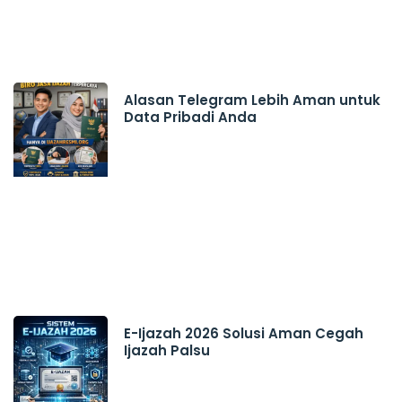
Alasan Telegram Lebih Aman untuk
Data Pribadi Anda
E-Ijazah 2026 Solusi Aman Cegah
Ijazah Palsu