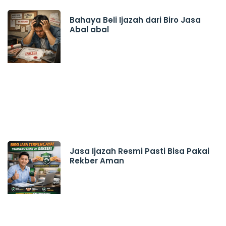
Bahaya Beli Ijazah dari Biro Jasa
Abal abal
Jasa Ijazah Resmi Pasti Bisa Pakai
Rekber Aman