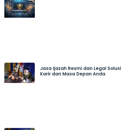
Jasa Ijazah Resmi dan Legal Solusi
Karir dan Masa Depan Anda