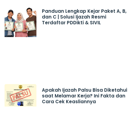
Panduan Lengkap Kejar Paket A, B,
dan C | Solusi Ijazah Resmi
Terdaftar PDDikti & SIVIL
Apakah Ijazah Palsu Bisa Diketahui
saat Melamar Kerja? Ini Fakta dan
Cara Cek Keasliannya