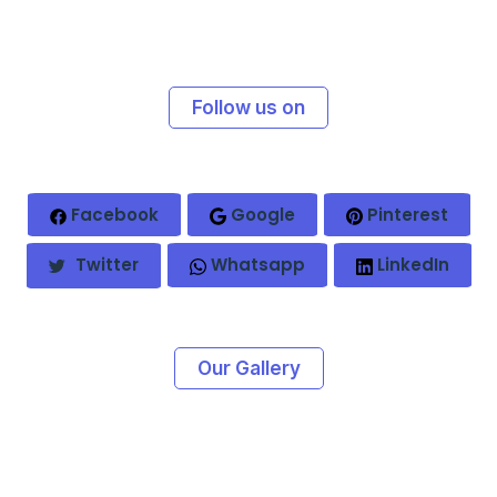
Follow us on
Facebook
Google
Pinterest
Twitter
Whatsapp
LinkedIn
Our Gallery