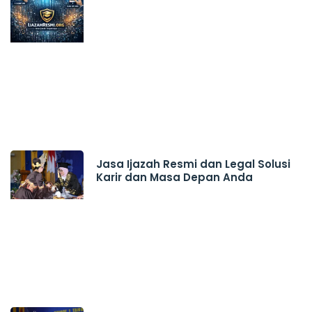
Jasa Ijazah Resmi dan Legal Solusi
Karir dan Masa Depan Anda