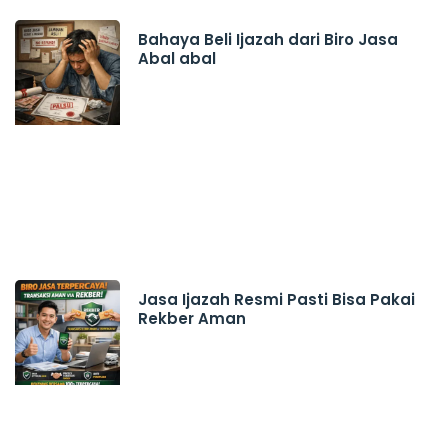
Bahaya Beli Ijazah dari Biro Jasa
Abal abal
Jasa Ijazah Resmi Pasti Bisa Pakai
Rekber Aman