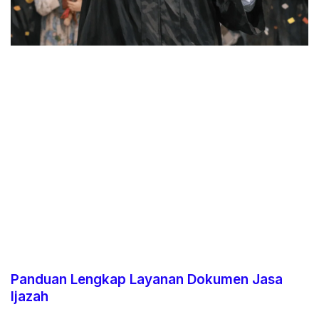
Panduan Lengkap Layanan Dokumen Jasa
Ijazah