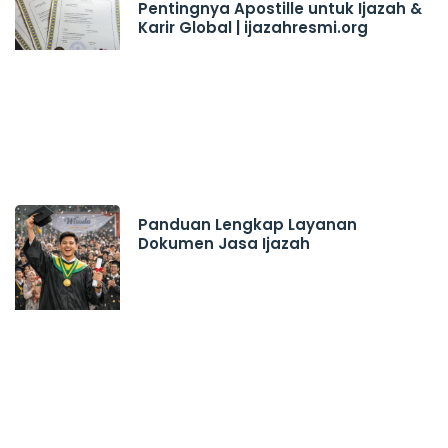
Pentingnya Apostille untuk Ijazah &
Karir Global | ijazahresmi.org
Panduan Lengkap Layanan
Dokumen Jasa Ijazah