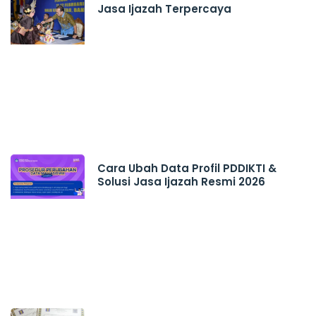
Jasa Ijazah Terpercaya
Cara Ubah Data Profil PDDIKTI &
Solusi Jasa Ijazah Resmi 2026