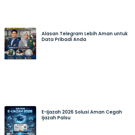
Alasan Telegram Lebih Aman untuk
Data Pribadi Anda
E-Ijazah 2026 Solusi Aman Cegah
Ijazah Palsu