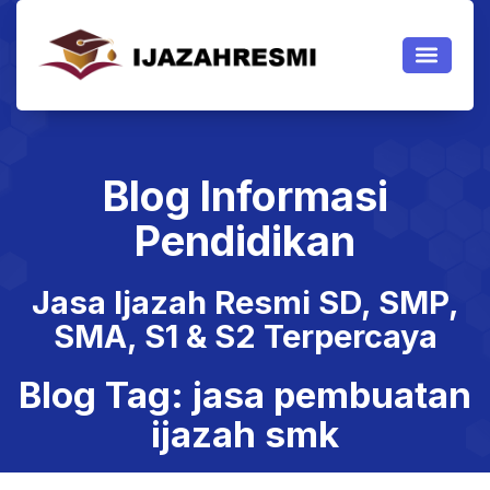
JASA IJAZAH
JASA IJAZAH PAKET
TENTANG KAMI
Jasa Ijazah Resmi
Blog Informasi
Pendidikan
Jasa Ijazah Resmi SD, SMP,
SMA, S1 & S2 Terpercaya
Blog Tag: jasa pembuatan
ijazah smk