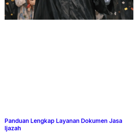
Panduan Lengkap Layanan Dokumen Jasa
Ijazah