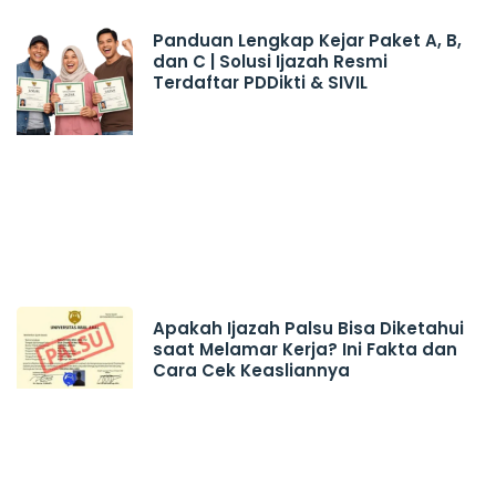
Panduan Lengkap Kejar Paket A, B,
dan C | Solusi Ijazah Resmi
Terdaftar PDDikti & SIVIL
Apakah Ijazah Palsu Bisa Diketahui
saat Melamar Kerja? Ini Fakta dan
Cara Cek Keasliannya