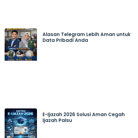
Alasan Telegram Lebih Aman untuk
Data Pribadi Anda
E-Ijazah 2026 Solusi Aman Cegah
Ijazah Palsu