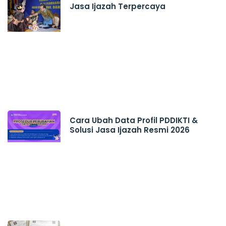
Jasa Ijazah Terpercaya
Cara Ubah Data Profil PDDIKTI &
Solusi Jasa Ijazah Resmi 2026