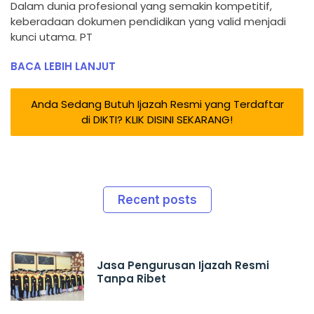
Dalam dunia profesional yang semakin kompetitif,
keberadaan dokumen pendidikan yang valid menjadi
kunci utama. PT
BACA LEBIH LANJUT
Anda Sedang Butuh Ijazah Resmi yang Terdaftar
di DIKTI? KLIK DISINI SEKARANG!
Recent posts
Jasa Pengurusan Ijazah Resmi
Tanpa Ribet