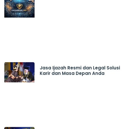
Jasa Ijazah Resmi dan Legal Solusi
Karir dan Masa Depan Anda