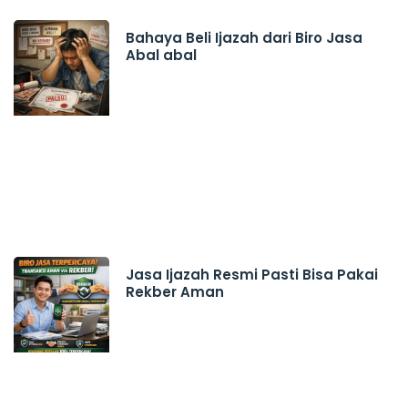
Bahaya Beli Ijazah dari Biro Jasa
Abal abal
Jasa Ijazah Resmi Pasti Bisa Pakai
Rekber Aman