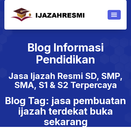
JASA IJAZAH
JASA IJAZAH PAKET
TENTANG KAMI
Jasa Ijazah Resmi
Blog Informasi
Pendidikan
Jasa Ijazah Resmi SD, SMP,
SMA, S1 & S2 Terpercaya
Blog Tag: jasa pembuatan
ijazah terdekat buka
sekarang