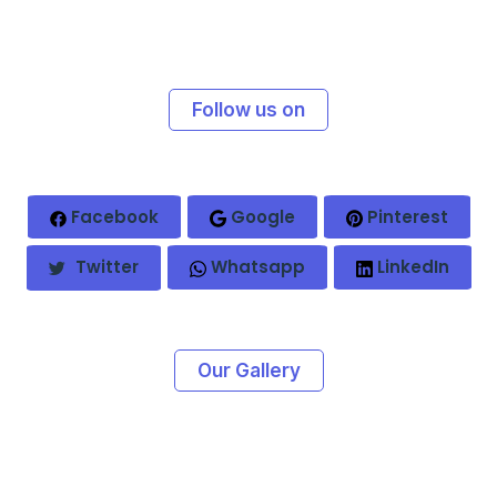
Follow us on
Facebook
Google
Pinterest
Twitter
Whatsapp
LinkedIn
Our Gallery