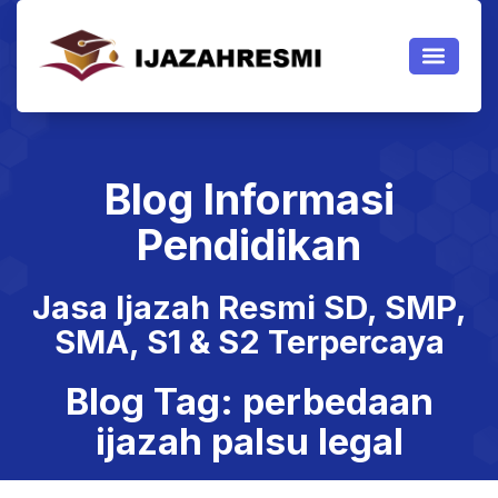
JASA IJAZAH
JASA IJAZAH PAKET
TENTANG KAMI
Jasa Ijazah Resmi
Blog Informasi
Pendidikan
Jasa Ijazah Resmi SD, SMP,
SMA, S1 & S2 Terpercaya
Blog Tag: perbedaan
ijazah palsu legal