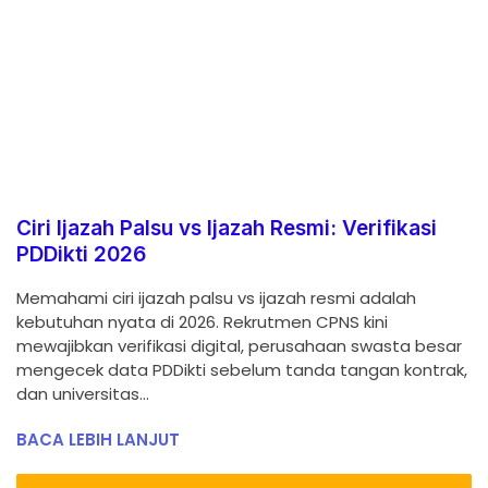
Ciri Ijazah Palsu vs Ijazah Resmi: Verifikasi
PDDikti 2026
Memahami ciri ijazah palsu vs ijazah resmi adalah
kebutuhan nyata di 2026. Rekrutmen CPNS kini
mewajibkan verifikasi digital, perusahaan swasta besar
mengecek data PDDikti sebelum tanda tangan kontrak,
dan universitas…
BACA LEBIH LANJUT