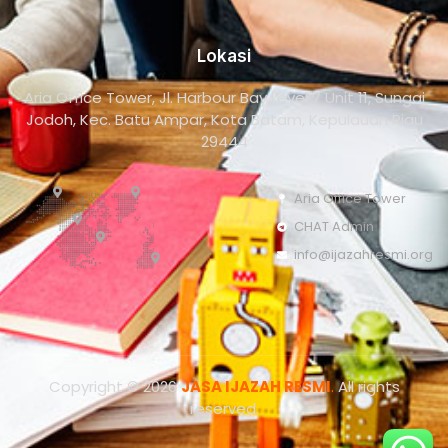
Lokasi
Aria Office Tower, Jl. Harbour Bay Level 7 Unit 11, Sungai
Jodoh, Kec. Batu Ampar, Kota Batam, Kepulauan Riau
29444
Aria Office Tower
CHAT Admin
info@ijazahresmi.org
Copyright © 2026
JASA IJAZAH RESMI
.
All rights
reserved.