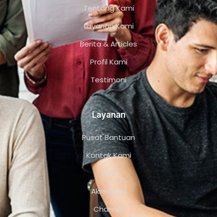
Tentang Kami
Layanan Kami
Berita & Articles
Profil Kami
Testimoni
Layanan
Pusat Bantuan
Kontak Kami
FAQ
Akreditasi
Channel