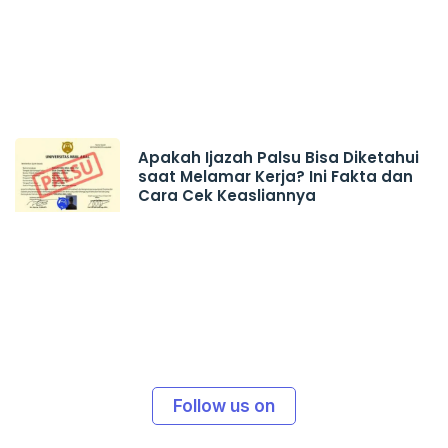
Apakah Ijazah Palsu Bisa Diketahui
saat Melamar Kerja? Ini Fakta dan
Cara Cek Keasliannya
Follow us on