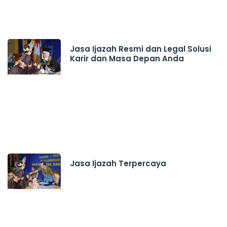
Jasa Ijazah Resmi dan Legal Solusi
Karir dan Masa Depan Anda
Jasa Ijazah Terpercaya