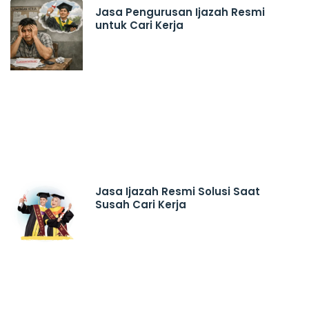
Jasa Pengurusan Ijazah Resmi
untuk Cari Kerja
Jasa Ijazah Resmi Solusi Saat
Susah Cari Kerja